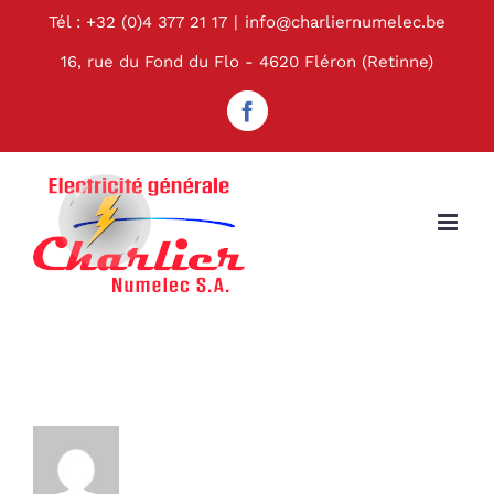
Passer
Tél : +32 (0)4 377 21 17
|
info@charliernumelec.be
au
16, rue du Fond du Flo - 4620 Fléron (Retinne)
contenu
Facebook
À propos de
webdev@prismatech.be