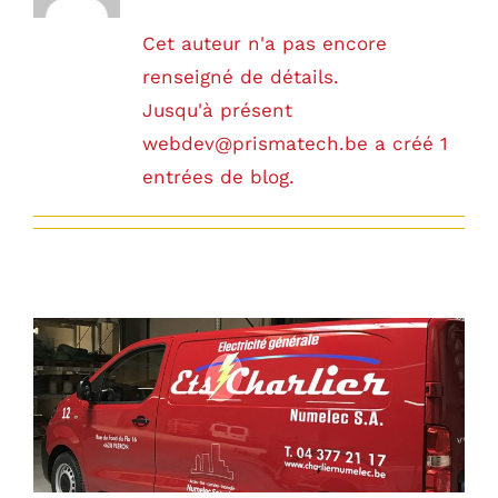
Cet auteur n'a pas encore
renseigné de détails.
Jusqu'à présent
webdev@prismatech.be a créé 1
entrées de blog.