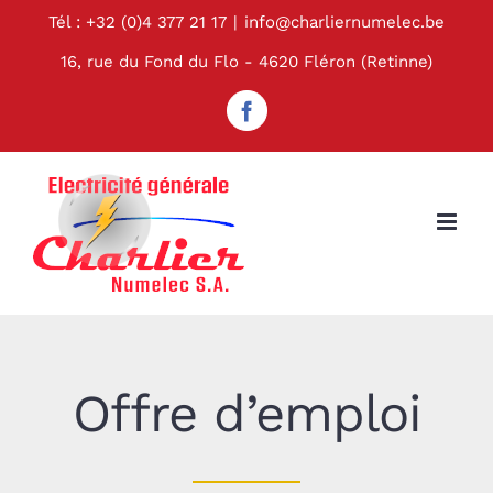
Passer
Tél : +32 (0)4 377 21 17
|
info@charliernumelec.be
au
16, rue du Fond du Flo - 4620 Fléron (Retinne)
contenu
Facebook
Offre d’emploi