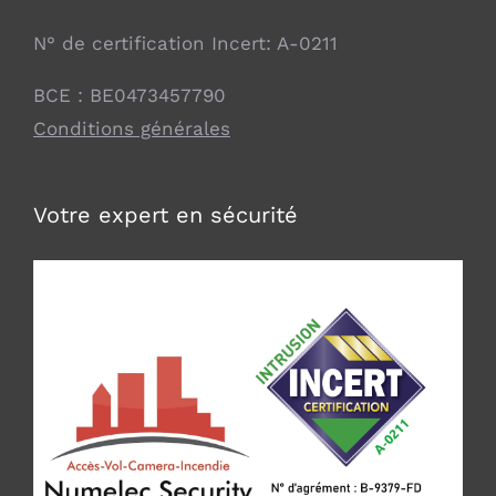
N° de certification Incert: A-0211
BCE : BE0473457790
Conditions générales
Votre expert en sécurité