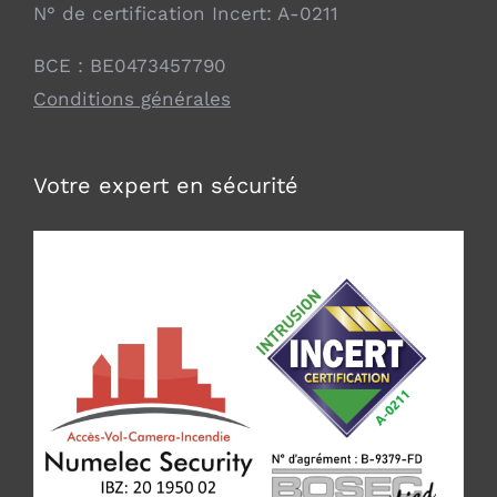
N° de certification Incert: A-0211
BCE : BE0473457790
Conditions générales
Votre expert en sécurité