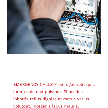
Emergency Calls
EMERGENCY CALLS Proin eget velit quis
lorem euismod pulvinar. Phasellus
lobortis tellus dignissim metus varius
volutpat. Integer a lacus mauris.