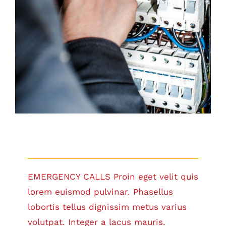
Emergency Calls
EMERGENCY CALLS Proin eget velit quis
lorem euismod pulvinar. Phasellus
lobortis tellus dignissim metus varius
volutpat. Integer a lacus mauris.