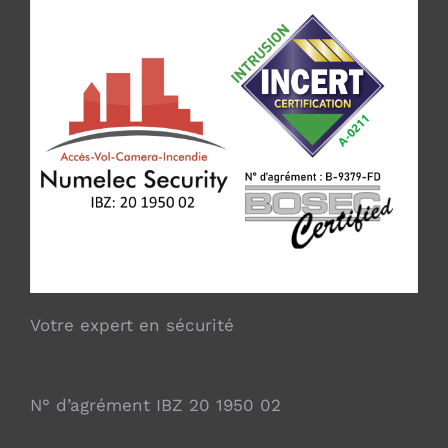
Votre expert en sécurité
N° d’agrément IBZ 20 1950 02