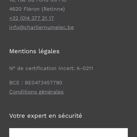
4620 Fléron (Retinne)
+32 (0)4 377 21 17
info@charliernumelec.be
Mentions légales
N° de certification Incert: A-0211
BCE : BE0473457790
Conditions générales
Votre expert en sécurité